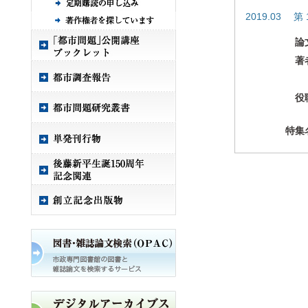
2019.03 第 
論
著
役
特集