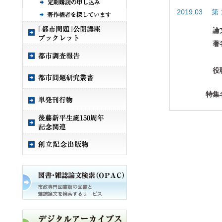
2019.03 第 
論
著
役
特集