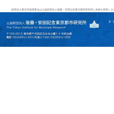
財団法人東京市政調査会は公益財団法人後藤・安田記念東京都市研究所に名称を変更しま