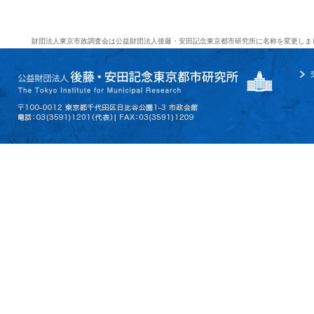
財団法人東京市政調査会は公益財団法人後藤・安田記念東京都市研究所に名称を変更しま