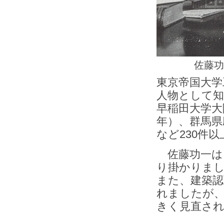
佐藤功
東京帝国大学
人物として
早稲田大学大
年）、群馬県
など230件
佐藤功一は
り掛かりまし
また、建築
れましたが、
きく見直さ