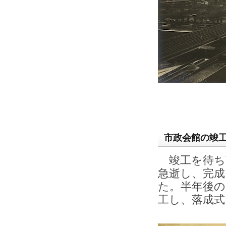
市政会館の竣
竣工を待ち望
急逝し、完
た。半年後の
工し、落成式