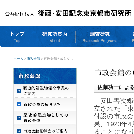
ホーム
>
市政会館
> 市政会館の成り立ち
佐藤功一によ
安田善次郎か
立された「東
付設の市政会
果、1923
ることにな