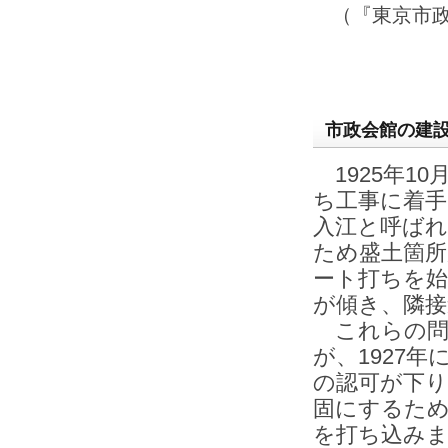
（『東京市
市政会館の建
1925年1
ち工事に着手
入江と呼ば
ため盛土箇
ート打ちを始
が傾き、隣
これらの問
が、1927
の認可が下り
固にするため
を打ち込み