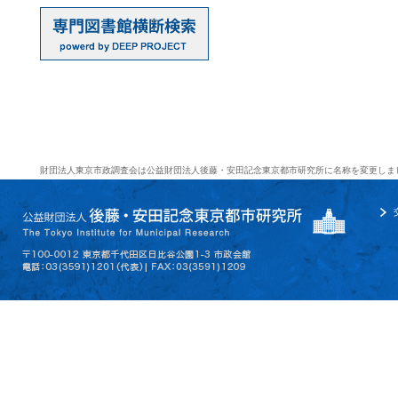
財団法人東京市政調査会は公益財団法人後藤・安田記念東京都市研究所に名称を変更しま