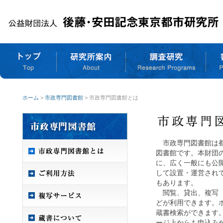
ホーム
>
市政専門図書館
> 市政専門図書館とは
市政専門図書館は都
図書館です。本財団
に、広く一般にも公
して設置・運営され
もあります。
閲覧、貸出、複写（
どが利用できます。
蔵書検索ができます
ージ上からも申込み