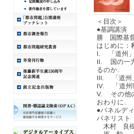
＜目次＞
●基調講演
勝 国際基
はじめに：
I. 「道州
II. 国の
るのか.
III. 「
IV. 「
V. その
おわりに.
●パネルデ
パネリスト
木村 良樹