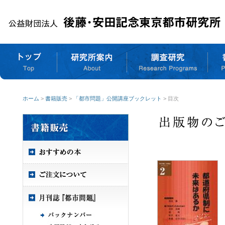
ホーム
>
書籍販売
>
「都市問題」公開講座ブックレット
> 目次