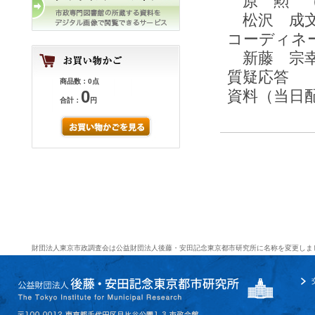
原 勲 （
松沢 成文
コーディネ
新藤 宗幸
質疑応答
商品数：0点
0
資料（当日
合計：
円
財団法人東京市政調査会は公益財団法人後藤・安田記念東京都市研究所に名称を変更しま