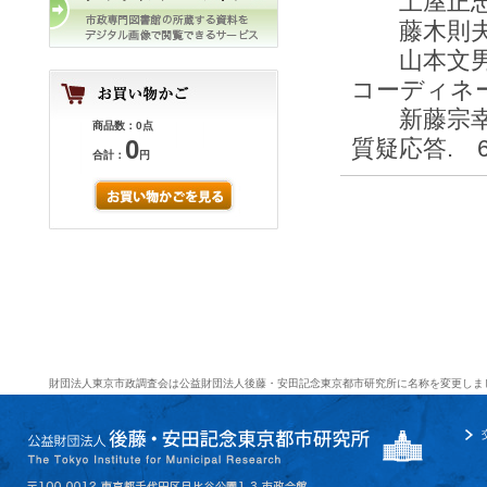
土屋正忠
藤木則夫 
山本文男 
コーディネ
新藤宗幸
商品数：0点
0
質疑応答. 6
合計：
円
財団法人東京市政調査会は公益財団法人後藤・安田記念東京都市研究所に名称を変更しま