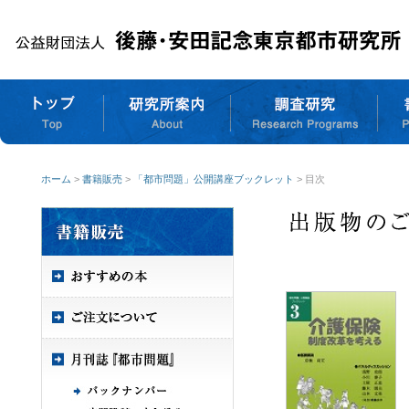
ホーム
>
書籍販売
>
「都市問題」公開講座ブックレット
> 目次