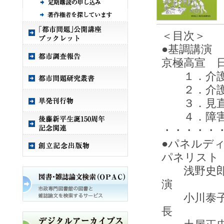
＜目次＞
●基調講演
京極高宣 
１．介護
２．介護保
３．見直し
４．障害者
・・・・・
●パネルディ
パネリスト
浅野史郎 
演
小川泰子 
長