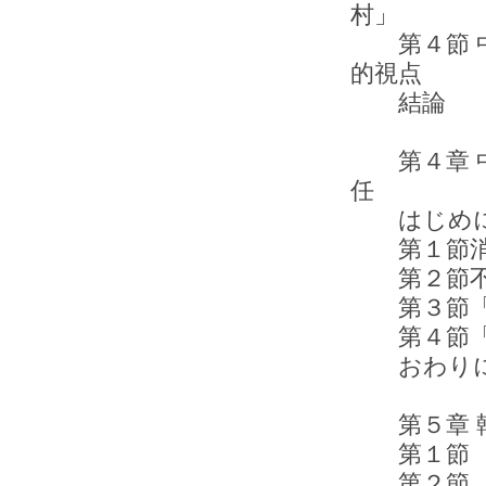
村」
第４節 中
的視点
結
第４章 中
任
はじめ
第１節消
第２節不動
第３節「土
第４節「
おわ
第５章 韓
第１節 
第２節 