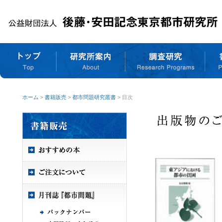
ホーム
>
書籍販売
>
都市問題研究叢書
> 目次