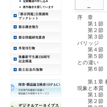
序 章
第１節 経
第２節 上
第３節 日
バリッジ
第４節 日
第５節 ヨ
との違い
第６節
第１章 都
現象と本質
第１節 
第２節 都