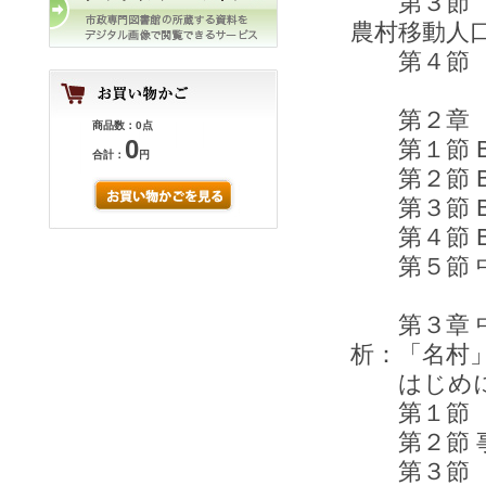
第３節 な
農村移動人
第４節
第２章 中
商品数：0点
0
第１節 B
合計：
円
第２節 B
第３節 B
第４節 B
第５節 中
第３章 中
析：「名村
はじめ
第１節 「
第２節 
第３節 「