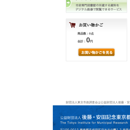
商品数：0点
0
合計：
円
財団法人東京市政調査会は公益財団法人後藤・安