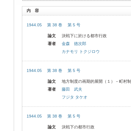
内 容
1944.05 第 38 巻 第 5 号
論文
決戦下に於ける都市行政
著者
金森 徳次郎
カナモリ トクジロウ
1944.05 第 38 巻 第 5 号
論文
地方制度の画期的展開（１）－町村
著者
藤田 武夫
フジタ タケオ
1944.05 第 38 巻 第 5 号
論文
決戦下の都市行政