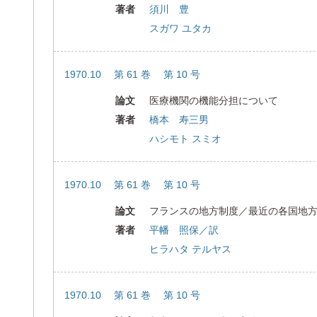
著者
須川 豊
スガワ ユタカ
1970.10 第 61 巻 第 10 号
論文
医療機関の機能分担について
著者
橋本 寿三男
ハシモト スミオ
1970.10 第 61 巻 第 10 号
論文
フランスの地方制度／最近の各国地
著者
平幡 照保／訳
ヒラハタ テルヤス
1970.10 第 61 巻 第 10 号