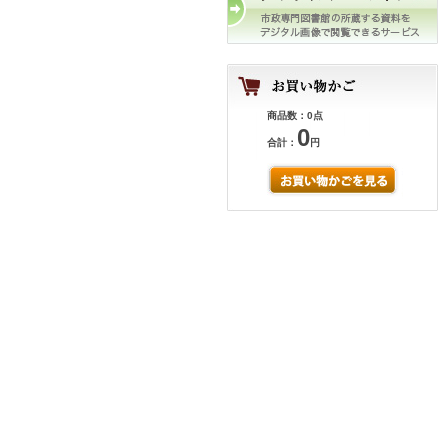
商品数：0点
0
合計：
円