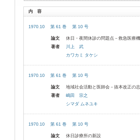
内 容
1970.10 第 61 巻 第 10 号
論文
休日・夜間休診の問題点－救急医療
著者
川上 武
カワカミ タケシ
1970.10 第 61 巻 第 10 号
論文
地域社会活動と医師会－抜本改正の
著者
嶋田 宗之
シマダ ムネユキ
1970.10 第 61 巻 第 10 号
論文
休日診療所の新設