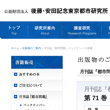
ホーム
>
出版物のご案内
> 月刊誌『都市問題』バックナンバー検索
月刊誌『都市
月刊誌『
第 71 巻
特 集