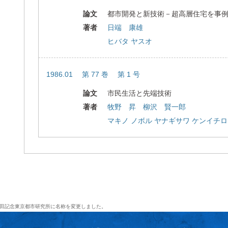
論文
都市開発と新技術－超高層住宅を事
著者
日端 康雄
ヒバタ ヤスオ
1986.01 第 77 巻 第 1 号
論文
市民生活と先端技術
著者
牧野 昇 柳沢 賢一郎
マキノ ノボル ヤナギサワ ケンイチロ
田記念東京都市研究所に名称を変更しました。