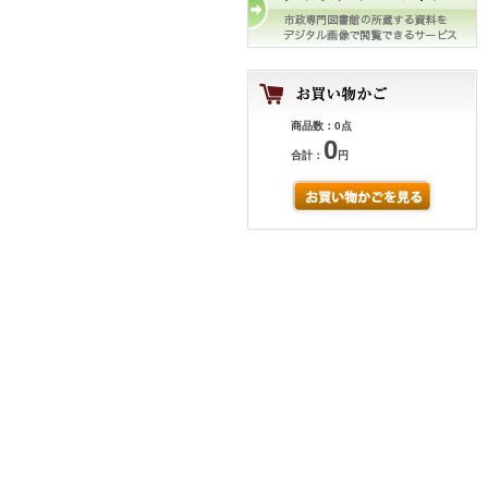
商品数：0点
0
合計：
円