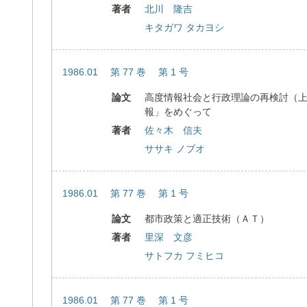
著者
北川 隆吉
キタガワ タカヨシ
1986.01 第 77 巻 第 1 号
論文
高度情報社会と行政理論の再検討（
報」をめぐって
著者
佐々木 信夫
ササキ ノブオ
1986.01 第 77 巻 第 1 号
論文
都市政策と適正技術（ＡＴ）
著者
里深 文彦
サトフカ フミヒコ
1986.01 第 77 巻 第 1 号