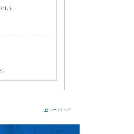
例として
ウ
ページトップ