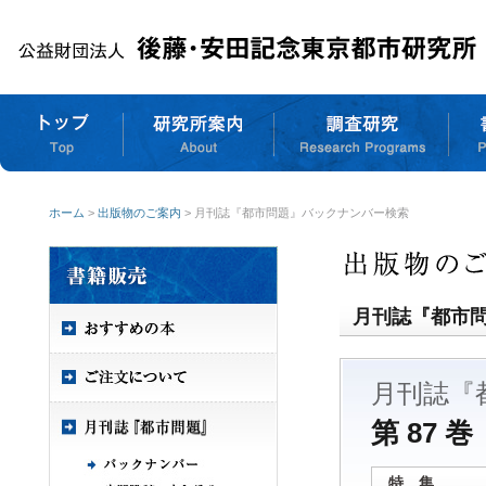
ホーム
>
出版物のご案内
> 月刊誌『都市問題』バックナンバー検索
月刊誌『都市
月刊誌『
第 87 巻
特 集