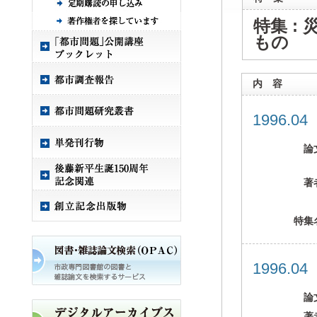
特集 :
もの
内 容
1996.0
論
著
特集
1996.0
論
著