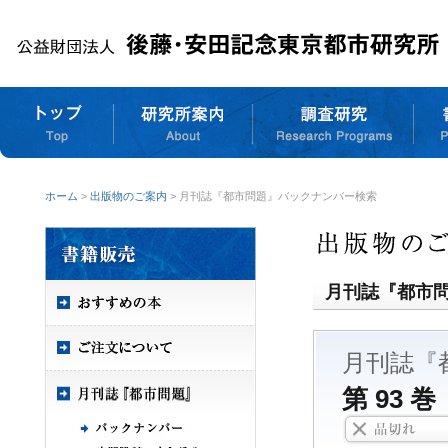
ホーム
>
出版物のご案内
> 月刊誌『都市問題』バックナンバー検索
月刊誌『都市
月刊誌『
第 93 巻