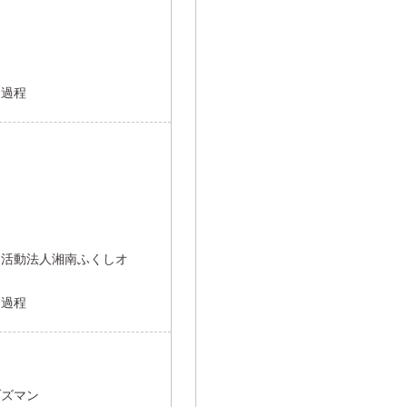
開過程
ン
利活動法人湘南ふくしオ
開過程
ブズマン