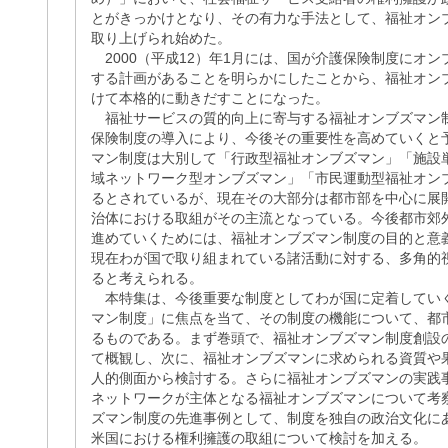
とがきっかけとなり、その有力な手法として、福祉オン
取り上げられ始めた。
2000（平成12）年1月には、国が介護保険制度にオ
する計画があることを明らかにしたことから、福祉オン
けて本格的に動きだすことになった。
福祉サービスの質的向上に寄与する福祉オンブズマン
保険制度の導入により、今後その重要性を高めていくと
マン制度は大別して「行政型福祉オンブズマン」「施設
域ネットワーク型オンブズマン」「市民運動型福祉オン
るとされているが、現在その大部分は都市部を中心に展
治体における取組がその主流となっている。今後都市郊
進めていくためには、福祉オンブズマン制度の目的と意
現在わが国で取り組まれている諸活動に対する、多角的
ると考えられる。
本特集は、今後重要な制度としてわが国に定着してい
マン制度」に焦点を当て、その制度の機能について、都
るものである。まず巻頭で、福祉オンブズマン制度創設
て概観し、次に、福祉オンブズマンに求められる資質や
人的側面から検討する。さらに福祉オンブズマンの実践
ネットワークが主体となる福祉オンブズマンについて考
ズマン制度の先進事例として、制度を独自の政治文化に
米国における権利擁護の取組について検討を加える。