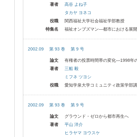
著者
高谷 よね子
タカヤ ヨネコ
役職
関西福祉大学社会福祉学部教授
特集名
福祉オンブズマン―都市における展
2002.09 第 93 巻 第 9 号
論文
有権者の投票時間帯の変化―1998年
著者
三船 毅
ミフネ ツヨシ
役職
愛知学泉大学コミュニティ政策学部
2002.09 第 93 巻 第 9 号
論文
グラウンド・ゼロから都市再生へ
著者
平山 洋介
ヒラヤマ ヨウスケ