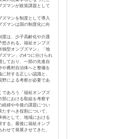
ブズマンが政策課題として
ンブズマンを制度として導入
ブズマンは国の制度化に向
制度は、少子高齢化や介護
予想される。福祉オンブズ
単独型オンブズマン」「地
ブズマン」の4つに分けられ
開しており、一部の先進自
外や農村自治体へと整備を
義に対する正しい認識と、
視野による考察が必要であ
くであろう「福祉オンブズ
市部における取組を考察す
の経緯や今後の課題につい
果たすべき役割について、
事例として、地域における
察する。最後に福祉オンブ
あわせて発展させてきた、