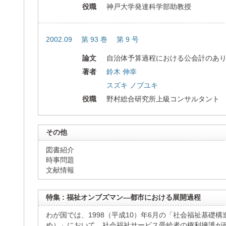
役職
神戸大学発達科学部助教授
2002.09 第 93 巻 第 9 号
論文
自治体予算過程における公会計のあり方
著者
鈴木 伸幸
スズキ ノブユキ
役職
野村総合研究所上級コンサルタント
その他
図書紹介
時事問題
文献情報
特集 : 福祉オンブズマン―都市における展開過程
わが国では、1998（平成10）年6月の「社会福祉基礎
め）」において、社会福祉サービス受給者の権利擁護が