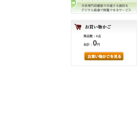
商品数：0点
0
合計：
円