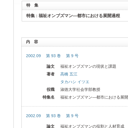
特 集
特集 : 福祉オンブズマン―都市における展開過程
内 容
2002.09 第 93 巻 第 9 号
論文
福祉オンブズマンの現状と課題
著者
高橋 五江
タカハシ イツエ
役職
淑徳大学社会学部教授
特集名
福祉オンブズマン―都市における展
2002.09 第 93 巻 第 9 号
論文
福祉オンブズマンの役割と人材育成