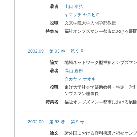
著者
山口 泰弘
ヤマグチ ヤスヒロ
役職
文京学院大学人間学部教授
特集名
福祉オンブズマン―都市における展
2002.09 第 93 巻 第 9 号
論文
地域ネットワーク型福祉オンブズマ
著者
高山 直樹
タカヤマ ナオキ
役職
東洋大学社会学部助教授・特定非営
ンブズマン理事長
特集名
福祉オンブズマン―都市における展
2002.09 第 93 巻 第 9 号
論文
諸外国における権利擁護と福祉オン