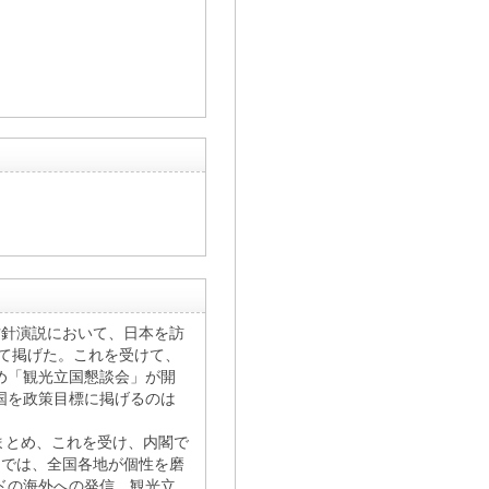
政方針演説において、日本を訪
して掲げた。これを受けて、
め「観光立国懇談会」が開
国を政策目標に掲げるのは
まとめ、これを受け、内閣で
中では、全国各地が個性を磨
ドの海外への発信、観光立