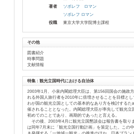
著者
ソボレフ ロマン
ソボレフ ロマン
役職
東京大学大学院博士課程
その他
図書紹介
時事問題
文献情報
特集 : 観光立国時代における自治体
2003年1月、小泉内閣総理大臣は、第156回国会の施
れる外国人旅行者を2010年に倍増させることを目標と
わが国の観光立国としての基本的なあり方を検討するた
催されることとなった。内閣総理大臣が率先して観光立
初めてのことであり、画期的であったと言える。
その後、2003年4月に観光立国懇談会は報告書を取り
は同年7月末に「観光立国行動計画」を策定した。この
き発揮する「一地域一観光」の推進のほか、日本ブラン