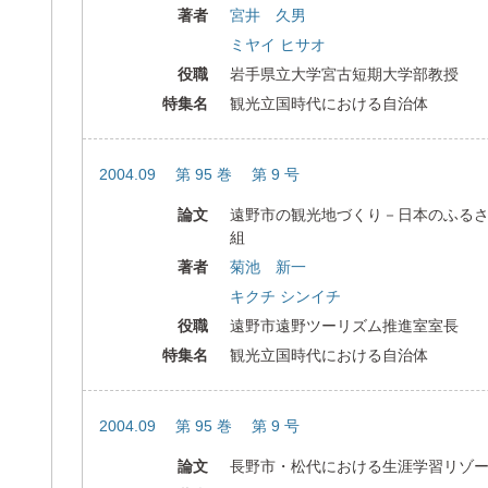
著者
宮井 久男
ミヤイ ヒサオ
役職
岩手県立大学宮古短期大学部教授
特集名
観光立国時代における自治体
2004.09 第 95 巻 第 9 号
論文
遠野市の観光地づくり－日本のふる
組
著者
菊池 新一
キクチ シンイチ
役職
遠野市遠野ツーリズム推進室室長
特集名
観光立国時代における自治体
2004.09 第 95 巻 第 9 号
論文
長野市・松代における生涯学習リゾ