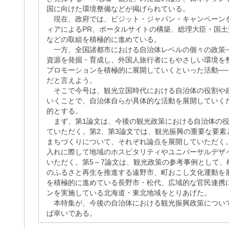
国に向けた環境整備などが掲げられている。
現在、政府では、ビジット・ジャパン・キャンペーン
ィアによるPR、ポータルサイトの構築、総理大臣・国
などの取組を積極的に進めている。
一方、全国諸都市における自治体レベルの個々の政策─
資源を発掘・育成し、外国人旅行者にもやさしい環境を
プロモーションを積極的に展開していくといった活動─
だと言えよう。
そこで今号は、観光立国時代における自治体の役割や
いくことで、自治体自らが具体的な活動を展開していく
的とする。
まず、第1論文は、今後の観光政策における自治体の役
ていただく。第2、第3論文では、観光振興の重要な要素
まちづくりについて、それぞれ論点を展開していただく
入れに際して地域のホスピタリティやユニバーサルデザ
いただく。第5～7論文は、観光政策の参考事例として、
のふるさと再生を推進する遠野市、町おこし文化運動を
を積極的に進めている長野市・松代、広域的な官民連携
ンを実施している北海道・東北地域をとりあげた。
本特集が、今後の自治体における観光振興政策につい
ば幸いである。