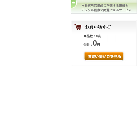
商品数：0点
0
合計：
円