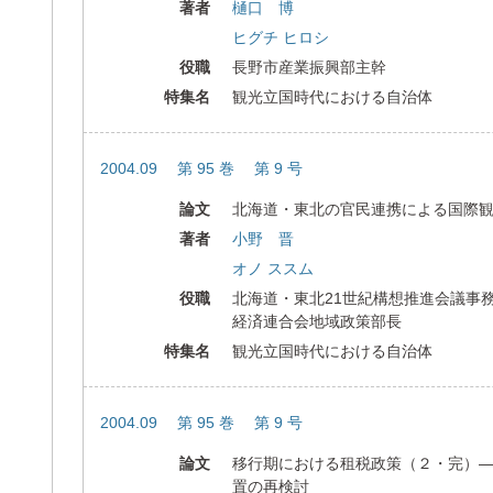
著者
樋口 博
ヒグチ ヒロシ
役職
長野市産業振興部主幹
特集名
観光立国時代における自治体
2004.09 第 95 巻 第 9 号
論文
北海道・東北の官民連携による国際
著者
小野 晋
オノ ススム
役職
北海道・東北21世紀構想推進会議事
経済連合会地域政策部長
特集名
観光立国時代における自治体
2004.09 第 95 巻 第 9 号
論文
移行期における租税政策（２・完）
置の再検討