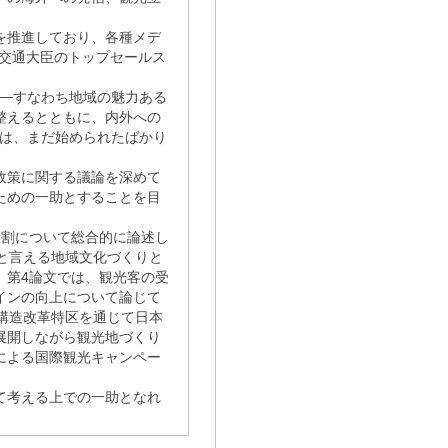
を推進しており、各種メデ
土交通大臣のトップセールス
─すなわち地域の魅力ある
整えるとともに、内外への
─は、まだ始められたばかり
政策に関する議論を深めて
ための一助とすることを目
割について総合的に論述し
と言える地域文化づくりと
。第4論文では、観光客の受
インの向上について論じて
構造改革特区を通じて日本
展開しながら観光地づくり
による国際観光キャンペー
て考える上での一助となれ