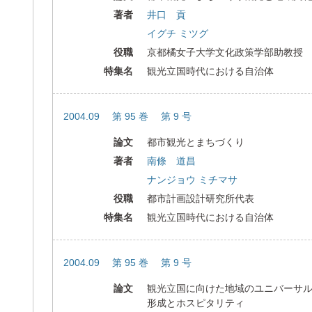
著者
井口 貢
イグチ ミツグ
役職
京都橘女子大学文化政策学部助教授
特集名
観光立国時代における自治体
2004.09 第 95 巻 第 9 号
論文
都市観光とまちづくり
著者
南條 道昌
ナンジョウ ミチマサ
役職
都市計画設計研究所代表
特集名
観光立国時代における自治体
2004.09 第 95 巻 第 9 号
論文
観光立国に向けた地域のユニバーサ
形成とホスピタリティ