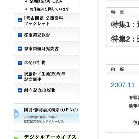
特 集
特集1 
特集2 
内 容
2007.1
巻頭
執筆
役