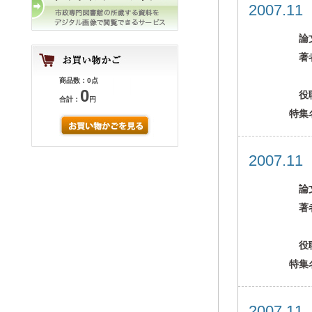
2007.1
論
著
商品数：0点
0
役
合計：
円
特集
2007.1
論
著
役
特集
2007.1