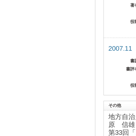
著
役
2007.1
書
書評
役
その他
地方自治
原 信雄
第33回