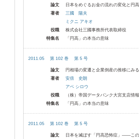
論文
日本をめぐるお金の流れの変化と円
著者
三國 陽夫
ミクニ アキオ
役職
株式会社三國事務所代表取締役
特集名
「円高」の本当の意味
2011.05 第 102 巻 第 5 号
論文
円相場の変遷と企業倒産の推移にみ
著者
安倍 史朗
アベ シロウ
役職
（株）帝国データバンク大宮支店情
特集名
「円高」の本当の意味
2011.05 第 102 巻 第 5 号
論文
日本を滅ぼす「円高恐怖症」――こ