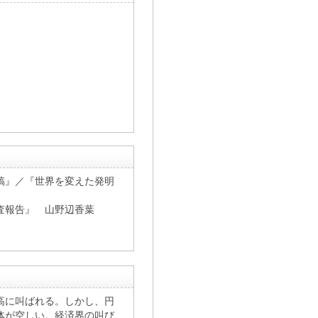
稿』／『世界を変えた発明
査報告』 山野辺香葉
高に叫ばれる。しかし、円
体が空しい。経済界の叫び