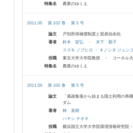
特集名
農業のゆくえ
2011.05 第 102 巻 第 5 号
論文
戸別所得補償制度と貿易自由化
著者
鈴木 宣弘 ・ 木下 順子
スズキ ノブヒロ ・ キノシタ ジュン
役職
東京大学大学院教授 ・ コーネル
特集名
農業のゆくえ
2011.05 第 102 巻 第 5 号
論文
「過疎集落から始まる国土利用の再
ダム
著者
林 直樹
ハヤシ ナオキ
役職
横浜国立大学大学院環境情報研究院