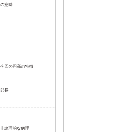
高の意味
る今回の円高の特徴
報部長
の非論理的な病理