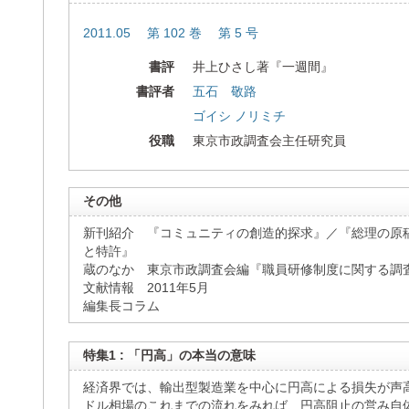
2011.05 第 102 巻 第 5 号
書評
井上ひさし著『一週間』
書評者
五石 敬路
ゴイシ ノリミチ
役職
東京市政調査会主任研究員
その他
新刊紹介 『コミュニティの創造的探求』／『総理の原
と特許』
蔵のなか 東京市政調査会編『職員研修制度に関する調
文献情報 2011年5月
編集長コラム
特集1 : 「円高」の本当の意味
経済界では、輸出型製造業を中心に円高による損失が声
ドル相場のこれまでの流れをみれば、円高阻止の営み自