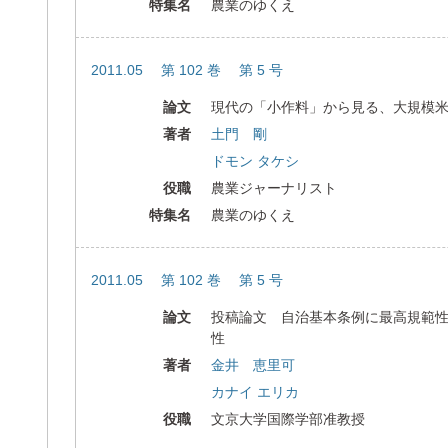
特集名
農業のゆくえ
2011.05 第 102 巻 第 5 号
論文
現代の「小作料」から見る、大規模
著者
土門 剛
ドモン タケシ
役職
農業ジャーナリスト
特集名
農業のゆくえ
2011.05 第 102 巻 第 5 号
論文
投稿論文 自治基本条例に最高規範
性
著者
金井 恵里可
カナイ エリカ
役職
文京大学国際学部准教授