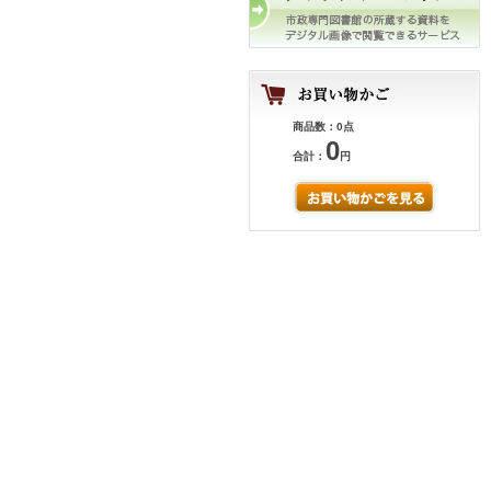
商品数：0点
0
合計：
円