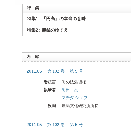
特 集
特集1 : 「円高」の本当の意味
特集2 : 農業のゆくえ
内 容
2011.05 第 102 巻 第 5 号
巻頭言
町の銭湯復権
執筆者
町田 忍
マチダ シノブ
役職
庶民文化研究所所長
2011.05 第 102 巻 第 5 号