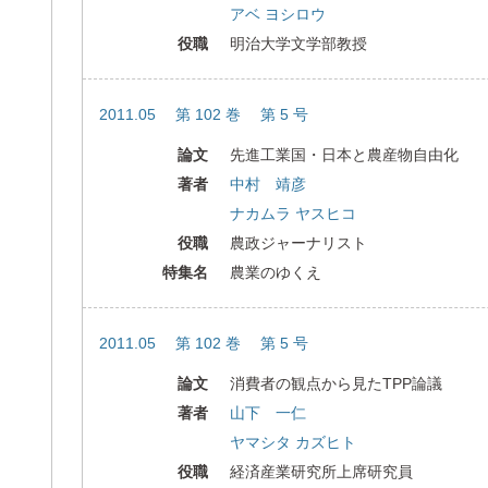
アベ ヨシロウ
役職
明治大学文学部教授
2011.05 第 102 巻 第 5 号
論文
先進工業国・日本と農産物自由化
著者
中村 靖彦
ナカムラ ヤスヒコ
役職
農政ジャーナリスト
特集名
農業のゆくえ
2011.05 第 102 巻 第 5 号
論文
消費者の観点から見たTPP論議
著者
山下 一仁
ヤマシタ カズヒト
役職
経済産業研究所上席研究員