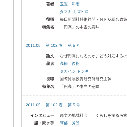
著者
玉置 和宏
タマキ カズヒロ
役職
毎日新聞社特別顧問・ＮＰＯ総合政
特集名
「円高」の本当の意味
2011.05 第 102 巻 第 5 号
論文
なぜ円高になるのか、どう対応する
著者
高橋 俊樹
タカハシ トシキ
役職
国際貿易投資研究所研究主幹
特集名
「円高」の本当の意味
2011.05 第 102 巻 第 5 号
インタビュー
縄文の地域社会――くらしを掘る考
話・聞き手
阿部 芳郎