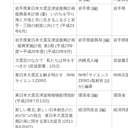
岩手県東日本大震災津波復興計画
岩手県 [編]
岩手県
復興基本計画 (案) : いのちを守り
海と大地と共に生きるふるさと岩
手・三陸の創造に向けて (平成23
年6月)
岩手県東日本大震災津波復興計画
岩手県復興局 [編]
岩手県
: 復興実施計画. 第1期 (平成23年
度〜平成25年度) (平成23年8月)
大震災のなかで : 私たちは何をす
内橋克人編
岩波書
べきか (岩波新書 ; 1312)
東日本大震災を解き明かす : NHK
NHK｢サイエンス
NHK出
サイエンスZERO
ZERO｣取材班 [ほ
か] 編著
東日本大震災津波堆積物処理指針
環境省 [編]
環境省
(平成23年7月13日)
新しい東北､新しい日本創生のた
経済同友会 [編]
経済同
めの5つの視点 : 東日本大震災復
興計画に関する第1次提言 (2011
年6月8日)