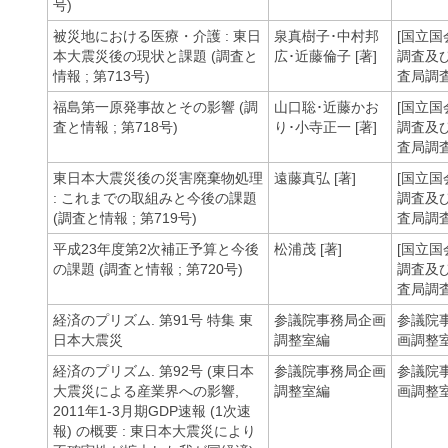
号)
被災地における医療・介護 : 東日
泉真樹子･中村邦
[国立国
本大震災後の現状と課題 (調査と
広･近藤倫子 [著]
調査及
情報 ; 第713号)
査局調査
福島第一原発事故とその影響 (調
山口聡･近藤かお
[国立国
査と情報 ; 第718号)
り･小寺正一 [著]
調査及
査局調査
東日本大震災後の災害廃棄物処理
遠藤真弘 [著]
[国立国
: これまでの取組みと今後の課題
調査及
(調査と情報 ; 第719号)
査局調査
平成23年度第2次補正予算と今後
松浦茂 [著]
[国立国
の課題 (調査と情報 ; 第720号)
調査及
査局調査
経済のプリズム. 第91号 特集 東
参議院事務局企画
参議院
日本大震災
調整室編
画調整
経済のプリズム. 第92号 (東日本
参議院事務局企画
参議院
大震災による産業界への影響,
調整室編
画調整
2011年1-3月期GDP速報 (1次速
報) の概要 : 東日本大震災により