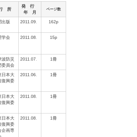
発 行
行 所
ページ数
年 月
聞出版
2011.09.
162p
理学会
2011.08.
15p
津波防災
2011.07.
1冊
門委員会
東日本大
2011.06.
1冊
波復興委
東日本大
2011.08.
1冊
波復興委
東日本大
2011.08.
1冊
波復興委
合企画専
会