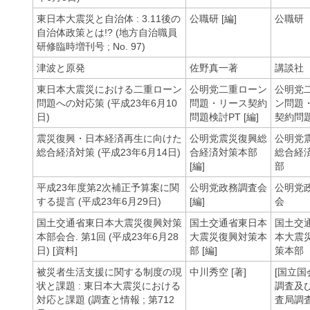
東日本大震災と自治体 : 3.11後の
公職研 [編]
公職研
自治体政策とは!? (地方自治職員
研修臨時増刊号 ; No. 97)
津波と原発
佐野真一著
講談社
東日本大震災における二重ローン
公明党二重ローン
公明党
問題への対応策 (平成23年6月10
問題・リース契約
ン問題
日)
問題検討PT [編]
契約問題
震災復興・日本経済再生に向けた
公明党震災復興総
公明党
総合経済対策 (平成23年6月14日)
合経済対策本部
総合経
[編]
部
平成23年度第2次補正予算案に関
公明党政務調査会
公明党
する提言 (平成23年6月29日)
[編]
会
国土交通省東日本大震災復興対策
国土交通省東日本
国土交
本部会合. 第1回 (平成23年6月28
大震災復興対策本
本大震
日) [資料]
部 [編]
策本部
被災者生活支援に関する制度の現
中川秀空 [著]
[国立国
状と課題 : 東日本大震災における
調査及
対応と課題 (調査と情報 ; 第712
査局調査