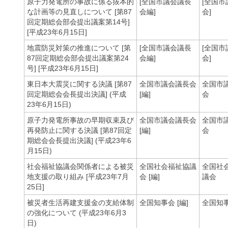
原子力発電所の事故に係る抜本的
[全国市議会議長
[全国市
な計画等の見直しについて [第87
会編]
会]
回定期総会部会提出議案第14号]
[平成23年6月15日]
地震防災対策の推進について [第
[全国市議会議長
[全国市
87回定期総会部会提出議案第24
会編]
会]
号] [平成23年6月15日]
東日本大震災に関する決議 [第87
全国市議会議長会
全国市
回定期総会会長提出決議] (平成
[編]
会
23年6月15日)
原子力発電所事故の早期収束及び
全国市議会議長会
全国市
再発防止に関する決議 [第87回定
[編]
会
期総会会長提出決議] (平成23年6
月15日)
社会福祉協議会関係者による被災
全国社会福祉協議
全国社
地支援の取り組み [平成23年7月
会 [編]
議会
25日]
被災者生活再建支援金の支給体制
全国知事会 [編]
全国知
の強化について (平成23年6月3
日)