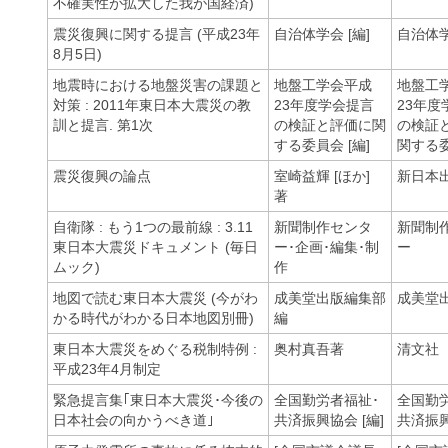
不確実性が拡大した我が国経済)
震災復興に関する提言 (平成23年
自治体学会 [編]
自治体
8月5日)
地震時における地盤災害の課題と
地盤工学会平成
地盤工
対策 : 2011年東日本大震災の教
23年度学会提言
23年度
訓と提言. 第1次
の検証と評価に関
の検証
する委員会 [編]
関する
震災復興の論点
室崎益輝 [ほか]
新日本
著
自衛隊 : もう1つの最前線 : 3.11
新聞制作センタ
新聞制
東日本大震災ドキュメント (毎日
ー･企画･編集･制
ー
ムック)
作
地図で読む東日本大震災 (今がわ
成美堂出版編集部
成美堂
かる時代がわかる日本地図別冊)
編
東日本大震災をめぐる税制特例 :
奥村真吾著
清文社
平成23年4月制定
緊急提言集｢東日本大震災･今後の
全国勤労者福祉･
全国勤
日本社会の向かうべき道｣
共済振興協会 [編]
共済振