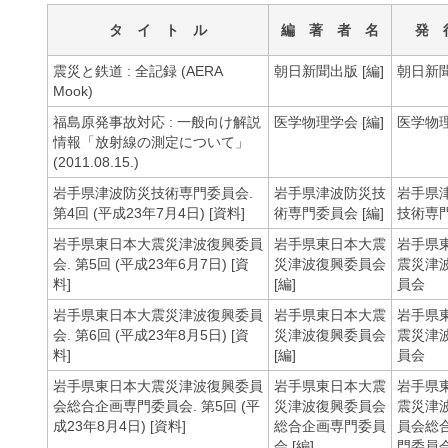
タ イ ト ル
編 著 者 名
発 
震災と鉄道 : 全記録 (AERA
朝日新聞出版 [編]
朝日新
Mook)
福島原発事故対応 : 一般向け解説
医学物理学会 [編]
医学物
情報「放射線の測定について」
(2011.08.15.)
岩手県津波防災技術専門委員会.
岩手県津波防災技
岩手県
第4回 (平成23年7月4日) [資料]
術専門委員会 [編]
技術専
岩手県東日本大震災津波復興委員
岩手県東日本大震
岩手県
会. 第5回 (平成23年6月7日) [資
災津波復興委員会
震災津
料]
[編]
員会
岩手県東日本大震災津波復興委員
岩手県東日本大震
岩手県
会. 第6回 (平成23年8月5日) [資
災津波復興委員会
震災津
料]
[編]
員会
岩手県東日本大震災津波復興委員
岩手県東日本大震
岩手県
会総合企画専門委員会. 第5回 (平
災津波復興委員会
震災津
成23年8月4日) [資料]
総合企画専門委員
員会総
会 [編]
門委員