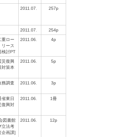
2011.07.
257p
2011.07.
254p
二重ロー
2011.06.
4p
・リース
検討PT
震災復興
2011.06.
5p
済対策本
政務調査
2011.06.
3p
通省東日
2011.06.
1冊
災復興対
会図書館
2011.06.
12p
び立法考
企画課]