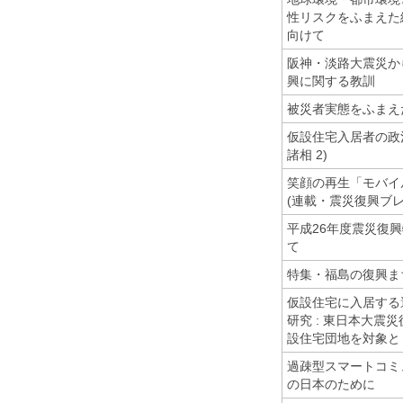
性リスクをふまえた
向けて
阪神・淡路大震災か
興に関する教訓
被災者実態をふまえ
仮設住宅入居者の政
諸相 2)
笑顔の再生「モバイ
(連載・震災復興ブレ
平成26年度震災復
て
特集・福島の復興ま
仮設住宅に入居する
研究 : 東日本大震
設住宅団地を対象と
過疎型スマートコミュ
の日本のために