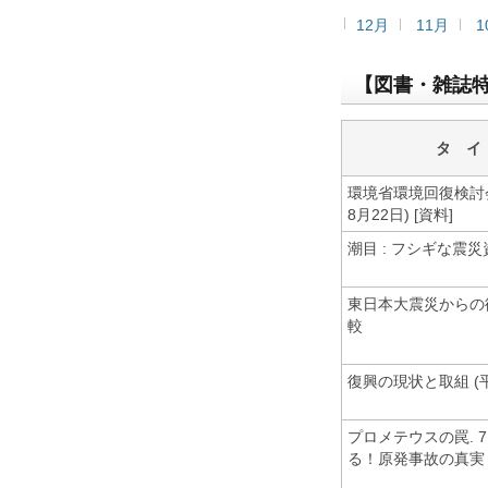
12月
11月
1
【図書・雑誌特
タ イ
環境省環境回復検討会.
8月22日) [資料]
潮目 : フシギな震
東日本大震災からの
較
復興の現状と取組 (平
プロメテウスの罠. 7
る！原発事故の真実