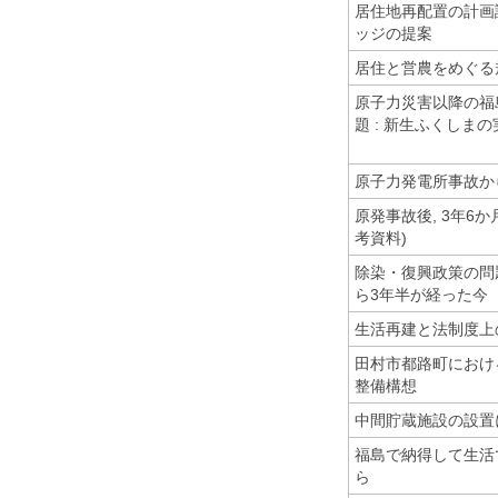
居住地再配置の計画論
ッジの提案
居住と営農をめぐる
原子力災害以降の福
題 : 新生ふくしま
原子力発電所事故か
原発事故後, 3年6
考資料)
除染・復興政策の問題
ら3年半が経った今
生活再建と法制度上
田村市都路町におけ
整備構想
中間貯蔵施設の設置
福島で納得して生活で
ら