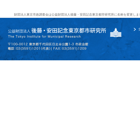
財団法人東京市政調査会は公益財団法人後藤・安田記念東京都市研究所に名称を変更しま